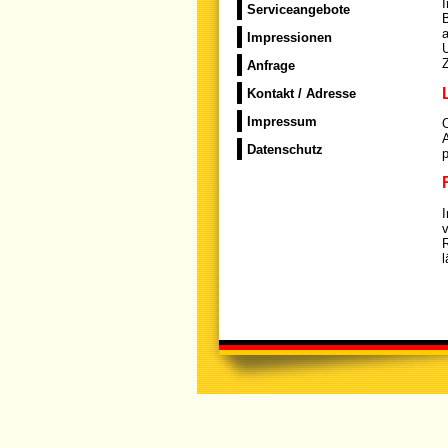
Serviceangebote
B
Impressionen
U
Z
Anfrage
Kontakt / Adresse
Impressum
Datenschutz
p
I
v
l