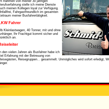
Im Rahmen von meiner 30 jährigen
erufserfahrung stelle ich meine Dienste
auch meinen Kollegen loyal zur Verfügung.
nfallfrei, Fahrgastfreundlich im gesamten
eitraum meiner Busfahrertätigkeit.
LKW Fahrer
Ob Kleinlastwagen, 40 Tonner, mit und ohne
Anhänger, Ihr Frachtgut kommt sicher und
ünktlich an.
Reiseleiter
n den vielen Jahren als Busfahrer habe ich
iel Erfahrung mit der Betreuung von
Reisegästen, Reisegruppen... gesammelt. Unmögliches wird sofort erledigt, 
änger.